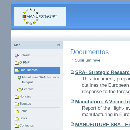
Ir
para
o
conteúdo.
|
Forum Manufuture
Ir
Ferramentas
para
Portugal
Pessoais
a
navegação
Menu
Documentos
Entrada
Subir um nível
O FMP
Documentos
SRA- Strategic Resear
Manufuture SRA- Ficheiro
This document, prepar
Integral
outlines the European 
Eventos
response to the forese
Notícias
Manufuture- A Vision fo
Eventos
Report of the Hight-le
Fotos
manufacturing in Euro
Links
MANUFUTURE SRA - Ex
Contactos